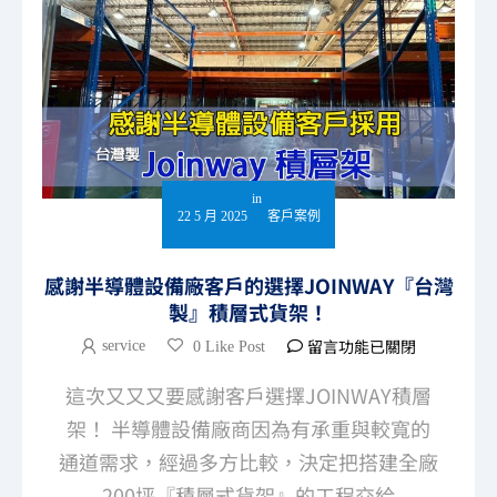
in
22 5 月 2025
客戶案例
感謝半導體設備廠客戶的選擇JOINWAY『台灣
製』積層式貨架！
留言功能已關閉
service
0 Like Post
這次又又又要感謝客戶選擇JOINWAY積層
架！ 半導體設備廠商因為有承重與較寬的
通道需求，經過多方比較，決定把搭建全廠
200坪『積層式貨架』的工程交給