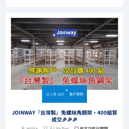
in
22 5 月 2025
客戶案例
JOINWAY『台灣製』免螺絲角鋼架，400組賀
成交🎉🎉🎉
留言功能已關閉
service
0 Like Post