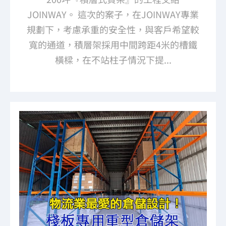
JOINWAY。 這次的案子，在JOINWAY專業
規劃下，考慮承重的安全性，與客戶希望較
寬的通道，積層架採用中間跨距4米的槽鐵
橫樑，在不站柱子情況下提...