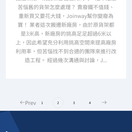
苦惱舊的貨架怎麼處理？ 賣廢鐵不值錢、
重新買又要花大錢，Joinway幫你變廢為
寶！ 業者這次搬遷新廠房，由於原貨架都
是3米高，新廠房的挑高足足超過6米以
上，因此希望充分利用挑高空間來提高廠房
利用率，但苦惱找不到合適的團隊來進行改
造工程。 經過幾次溝通與討論，J...
Prev
1
2
3
4