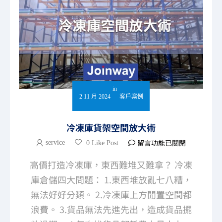
in
2 11 月 2024
客戶案例
冷凍庫貨架空間放大術
留言功能已關閉
service
0 Like Post
高價打造冷凍庫，東西難堆又難拿？ 冷凍
庫倉儲四大問題： 1.東西堆放亂七八糟，
無法好好分類。 2.冷凍庫上方閒置空間都
浪費。 3.貨品無法先進先出，造成貨品擺