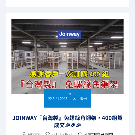
in
22 5 月 2025
客戶案例
JOINWAY『台灣製』免螺絲角鋼架，400組賀
成交🎉🎉🎉
留言功能已關閉
service
0 Like Post