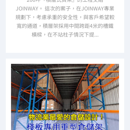
JOINWAY。 這次的案子，在JOINWAY專業
規劃下，考慮承重的安全性，與客戶希望較
寬的通道，積層架採用中間跨距4米的槽鐵
橫樑，在不站柱子情況下提...