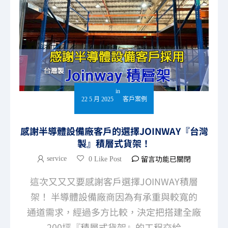
in
22 5 月 2025
客戶案例
感謝半導體設備廠客戶的選擇JOINWAY『台灣
製』積層式貨架！
留言功能已關閉
service
0 Like Post
這次又又又要感謝客戶選擇JOINWAY積層
架！ 半導體設備廠商因為有承重與較寬的
通道需求，經過多方比較，決定把搭建全廠
200坪『積層式貨架』的工程交給