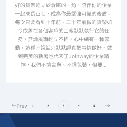
好的貨架屹立於倉庫的一角，陪伴你的企業
一起成長茁壯，成為你最堅強可靠的後盾。
每次只要看到十年前、二十年前做的貨架如
今依舊在各個客戶的工廠默默執行它的任
務，無論風雨屹立不搖，心中總有一種感
動，這種不說話只默默認真把事情做好、做
到完美的執著也代表了Joinway的企業精
神，我們不擅言辭、不懂包裝，但要...
Prev
1
2
3
4
5