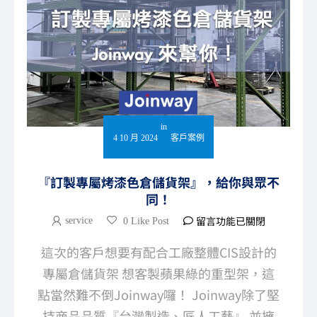
in
4 10 月 2024
客戶案例
『訂製專屬烤漆色倉儲貨架』，給你與眾不
同！
留言功能已關閉
service
0 Like Post
這次的客戶想要有配合工廠整體CIS設計的
專屬倉儲貨架 想客製蘋果綠的重型架，這
點當然難不倒Joinway囉！ Joinway除了堅
持商品品質『台灣製造、匠人工藝』 並擁