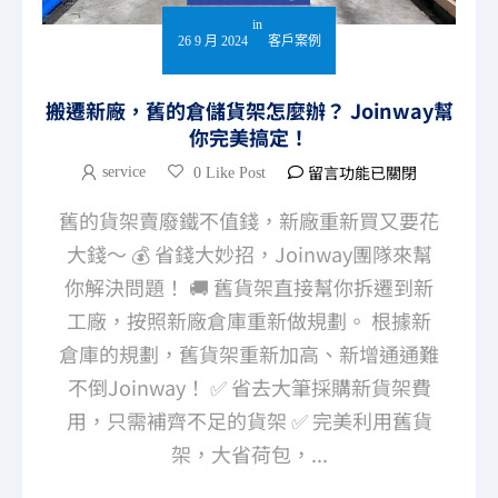
in
26 9 月 2024
客戶案例
搬遷新廠，舊的倉儲貨架怎麼辦？ Joinway幫
你完美搞定！
留言功能已關閉
service
0 Like Post
舊的貨架賣廢鐵不值錢，新廠重新買又要花
大錢～ 💰 省錢大妙招，Joinway團隊來幫
你解決問題！ 🚚 舊貨架直接幫你拆遷到新
工廠，按照新廠倉庫重新做規劃。 根據新
倉庫的規劃，舊貨架重新加高、新增通通難
不倒Joinway！ ✅ 省去大筆採購新貨架費
用，只需補齊不足的貨架 ✅ 完美利用舊貨
架，大省荷包，...