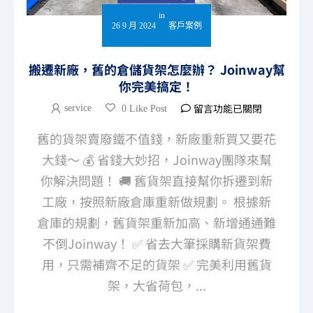
in
26 9 月 2024
客戶案例
搬遷新廠，舊的倉儲貨架怎麼辦？ Joinway幫
你完美搞定！
留言功能已關閉
service
0 Like Post
舊的貨架賣廢鐵不值錢，新廠重新買又要花
大錢～ 💰 省錢大妙招，Joinway團隊來幫
你解決問題！ 🚚 舊貨架直接幫你拆遷到新
工廠，按照新廠倉庫重新做規劃。 根據新
倉庫的規劃，舊貨架重新加高、新增通通難
不倒Joinway！ ✅ 省去大筆採購新貨架費
用，只需補齊不足的貨架 ✅ 完美利用舊貨
架，大省荷包，...