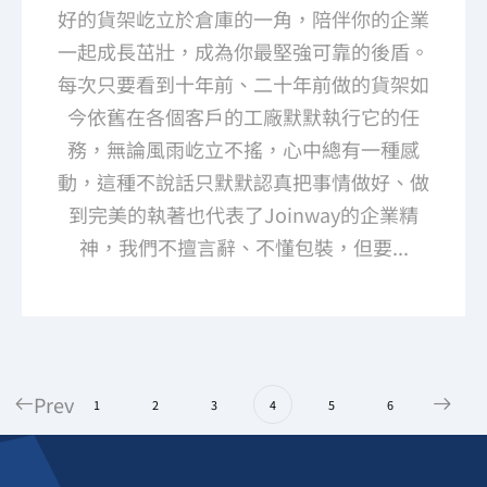
好的貨架屹立於倉庫的一角，陪伴你的企業
一起成長茁壯，成為你最堅強可靠的後盾。
每次只要看到十年前、二十年前做的貨架如
今依舊在各個客戶的工廠默默執行它的任
務，無論風雨屹立不搖，心中總有一種感
動，這種不說話只默默認真把事情做好、做
到完美的執著也代表了Joinway的企業精
神，我們不擅言辭、不懂包裝，但要...
Prev
1
2
3
4
5
6