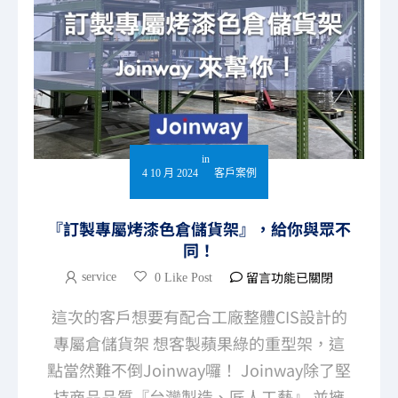
in
4 10 月 2024
客戶案例
『訂製專屬烤漆色倉儲貨架』，給你與眾不
同！
留言功能已關閉
service
0 Like Post
這次的客戶想要有配合工廠整體CIS設計的
專屬倉儲貨架 想客製蘋果綠的重型架，這
點當然難不倒Joinway囉！ Joinway除了堅
持商品品質『台灣製造、匠人工藝』 並擁